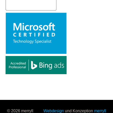
© 2026 merryll
Webdesign
und Konzeption
merryll