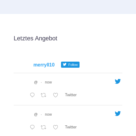
Letztes Angebot
merryll10
Follow
@
·
now
Twitter
@
·
now
Twitter