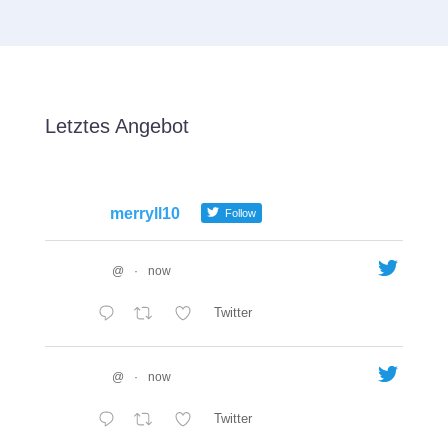
Letztes Angebot
merryll10
Follow
@
·
now
Twitter
@
·
now
Twitter