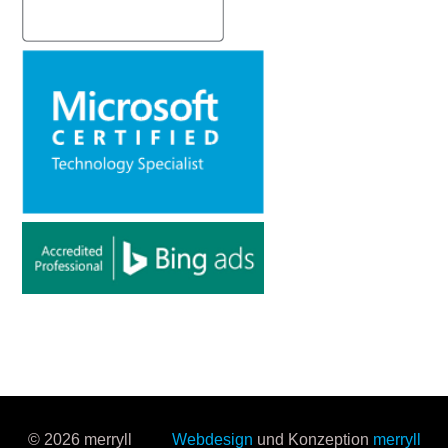
© 2026 merryll
Webdesign
und Konzeption
merryll