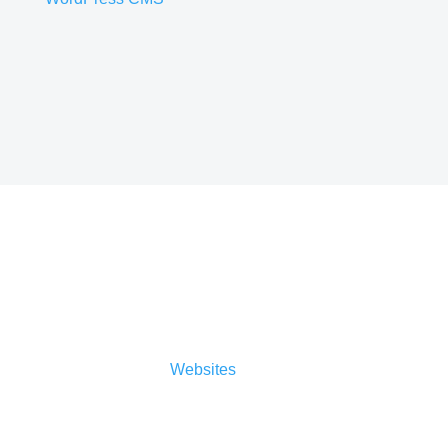
Sicherheit
Auch der Sicherheitsaspekt ist nicht zu
vernachlässigen.
Websites
müssen täglich
Angriffen im Sekundentakt standhalten. Es gilt,
den Sicherheitsstandard so hoch wie möglich zu