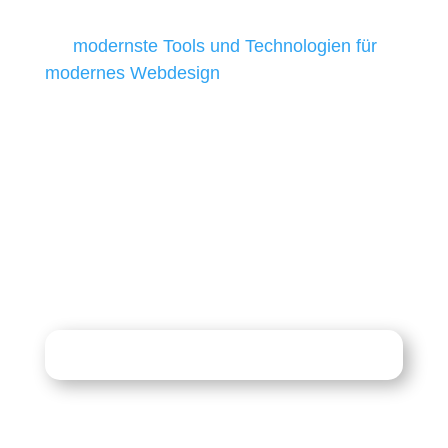
besten Ergebnisse liefern. Daher verwenden
wir
modernste Tools und Technologien für
modernes Webdesign
, um unsere Kunden in
allen Webprojekten zufriedenzustellen.
Sie haben Fragen zu Ihrem
Projekt?
07121 / 9294977
info@merryll.de
Kostenlose Beratung