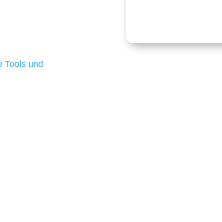
Kostenlose
onders anspruchsvoll,
e Budgets verfügen und
 die für ihr
d besten Ergebnisse
 Tools und
, um unsere Kunden in
m Projekt?