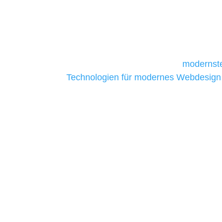
und mittelständische Unternehmen bes
da sie in der Regel nur über begrenzt
daher Tools und Technologien benötigen,
Unternehmen die kostengünstigsten un
liefern. Daher verwenden wir
modernste
Technologien für modernes Webdesign
allen Webprojekten zufriedenzustellen.
Sie haben Fragen zu Ihre
07121 / 9294977
info@merryll.de