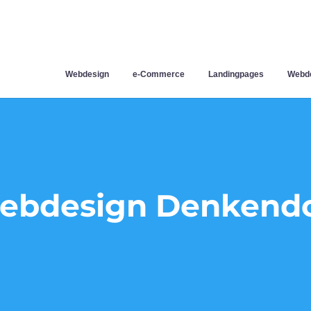
Webdesign
e-Commerce
Landingpages
Webde
ebdesign Denkendo