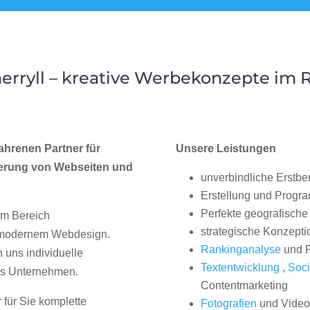
rryll – kreative Werbekonzepte im
ahrenen Partner für
Unsere Leistungen
erung von Webseiten und
unverbindliche Erstbe
Erstellung und Progr
Perfekte geografische 
im Bereich
strategische Konzepti
, modernem Webdesign.
Rankinganalyse
und P
uns individuelle
Textentwicklung
,
Soci
hes Unternehmen.
Contentmarketing
 für Sie komplette
Fotografien
und Videos