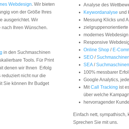
nes Webdesign
. Wir bieten
Analyse des Wettbew
hängig von der Größe Ihres
Keywordanalyse
und 
 ausgerichtet. Wir
Messung Klicks und A
zielgruppenorientiert
e nach Ihren Wünschen.
modernes Webdesign
Responsive Webdesi
Online Shop
/
E-Comm
ng
in den Suchmaschinen
SEO
/
Suchmaschinen
kalierbare Tools. Für Print
SEA
/
Suchmaschine
it denen wir Ihnen Erfolg
100% messbarer Erfol
duziert nicht nur die
Google Analytics, jed
it Sie können Ihr Budget
Mit
Call Tracking
ist e
über welche Kampagne
hervorragender Kunde
Einfach nett, sympathisch,
Sprechen Sie mit uns.