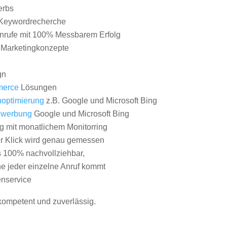
erbs
Keywordrecherche
nrufe mit 100% Messbarem Erfolg
e Marketingkonzepte
gn
erce
Lösungen
optimierung
z.B. Google und Microsoft Bing
nwerbung
Google und Microsoft Bing
g mit monatlichem Monitorring
er Klick wird genau gemessen
s 100% nachvollziehbar,
 jeder einzelne Anruf kommt
nservice
 kompetent und zuverlässig.