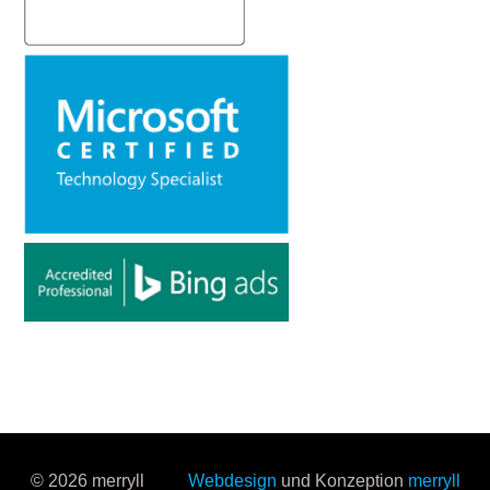
© 2026 merryll
Webdesign
und Konzeption
merryll