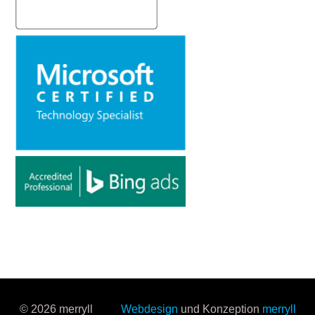
© 2026 merryll
Webdesign
und Konzeption
merryll