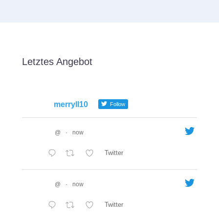
Letztes Angebot
merryll10
Follow
@
·
now
Twitter
@
·
now
Twitter