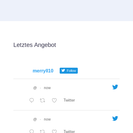
Letztes Angebot
merryll10
Follow
@
·
now
Twitter
@
·
now
Twitter