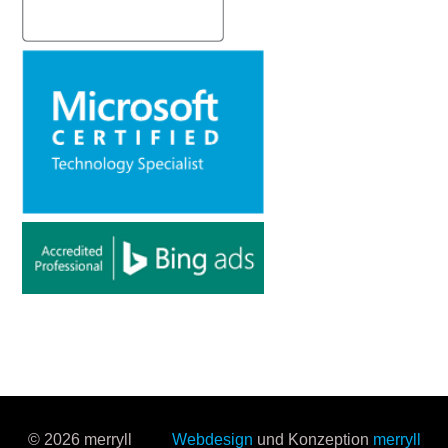
© 2026 merryll
Webdesign
und Konzeption
merryll