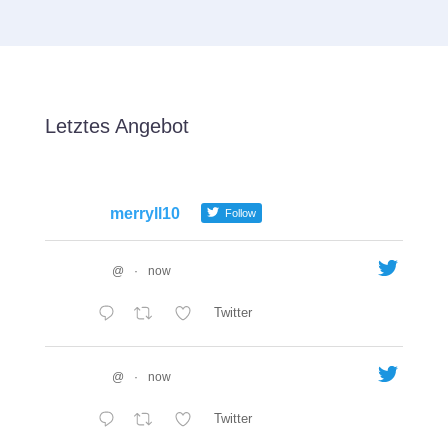
Letztes Angebot
merryll10
Follow
@
·
now
Twitter
@
·
now
Twitter