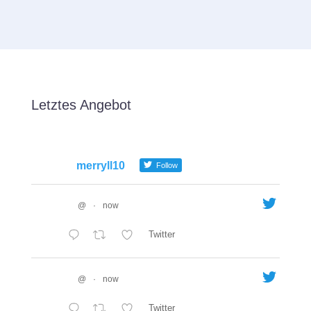
Letztes Angebot
merryll10
Follow
@
·
now
Twitter
@
·
now
Twitter