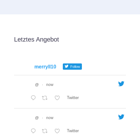
Letztes Angebot
merryll10
Follow
@
·
now
Twitter
@
·
now
Twitter