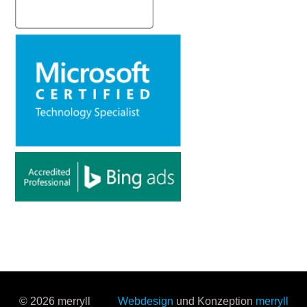
© 2026 merryll
Webdesign
und Konzeption
merryll