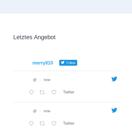
Letztes Angebot
merryll10
Follow
@
·
now
Twitter
@
·
now
Twitter