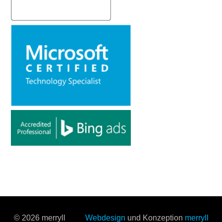
© 2026 merryll
Webdesign
und Konzeption
merryll