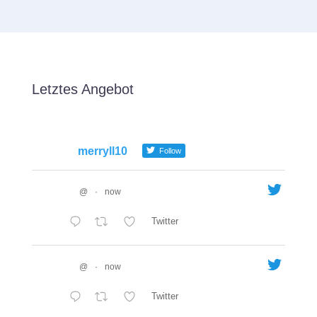
Letztes Angebot
merryll10
Follow
@
·
now
Twitter
@
·
now
Twitter