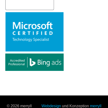
© 2026 merryll
Webdesign
und Konzeption
merryll