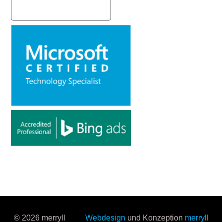
© 2026 merryll
Webdesign
und Konzeption
merryll