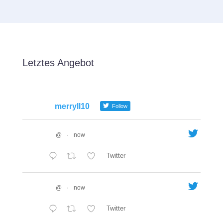
Letztes Angebot
merryll10
Follow
@
·
now
Twitter
@
·
now
Twitter