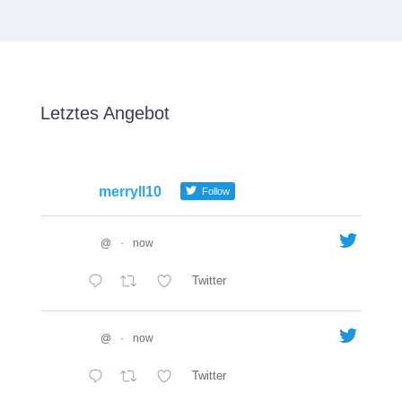
Letztes Angebot
merryll10
Follow
@
·
now
Twitter
@
·
now
Twitter