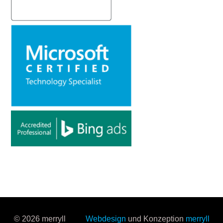
© 2026 merryll
Webdesign
und Konzeption
merryll