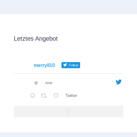
Letztes Angebot
merryll10
Follow
@
·
now
Twitter