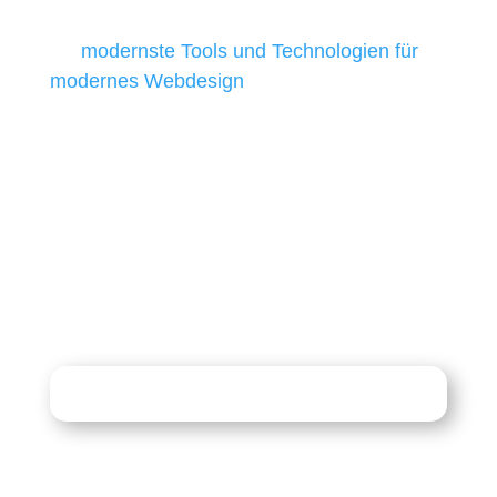
besten Ergebnisse liefern. Daher verwenden
wir
modernste Tools und Technologien für
modernes Webdesign
, um unsere Kunden in
allen Webprojekten zufriedenzustellen.
Sie haben Fragen zu Ihrem
Projekt?
07121 / 9294977
info@merryll.de
Kostenlose Beratung