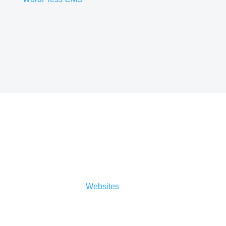
Sicherheit
Auch der Sicherheitsaspekt ist nicht zu
vernachlässigen.
Websites
müssen täglich
Angriffen im Sekundentakt standhalten. Es gilt,
den Sicherheitsstandard so hoch wie möglich zu