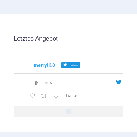
Letztes Angebot
merryll10
Follow
@
·
now
Twitter