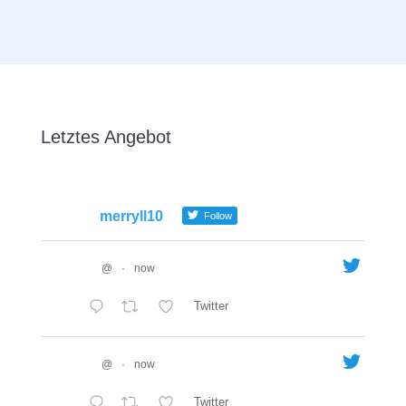
Letztes Angebot
merryll10
Follow
@
·
now
Twitter
@
·
now
Twitter