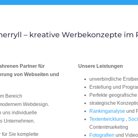
erryll – kreative Werbekonzepte im
ahrenen Partner für
Unsere Leistungen
erung von Webseiten und
unverbindliche Erstbe
Erstellung und Progr
Perfekte geografische 
im Bereich
strategische Konzepti
, modernem Webdesign.
Rankinganalyse
und P
uns individuelle
Textentwicklung
,
Soci
hes Unternehmen.
Contentmarketing
 für Sie komplette
Fotografien
und Videos