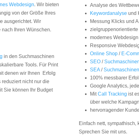
nes Webdesign
. Wir bieten
Analyse des Wettbew
hängig von der Größe Ihres
Keywordanalyse
und 
 ausgerichtet. Wir
Messung Klicks und A
zielgruppenorientiert
e nach Ihren Wünschen.
modernes Webdesign
Responsive Webdesi
Online Shop
/
E-Comm
ng
in den Suchmaschinen
SEO
/
Suchmaschinen
kalierbare Tools. Für Print
SEA
/
Suchmaschine
it denen wir Ihnen Erfolg
100% messbarer Erfol
duziert nicht nur die
Google Analytics, jed
it Sie können Ihr Budget
Mit
Call Tracking
ist e
über welche Kampagne
hervorragender Kunde
Einfach nett, sympathisch,
Sprechen Sie mit uns.