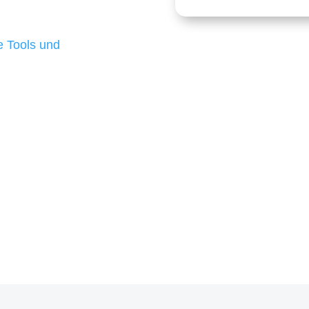
 die für ihr
d besten Ergebnisse
 Tools und
, um unsere Kunden in
m Projekt?