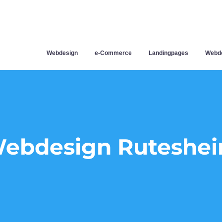
Webdesign
e-Commerce
Landingpages
Webde
ebdesign Ruteshe