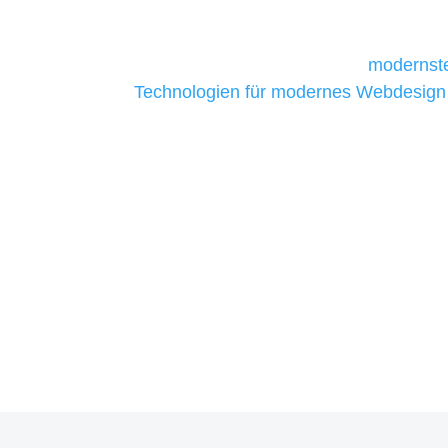
daher Tools und Technologien benötigen,
Unternehmen die kostengünstigsten un
liefern. Daher verwenden wir
modernste
Technologien für modernes Webdesign
allen Webprojekten zufriedenzustellen.
Sie haben Fragen zu Ihre
07121 / 9294977
info@merryll.de