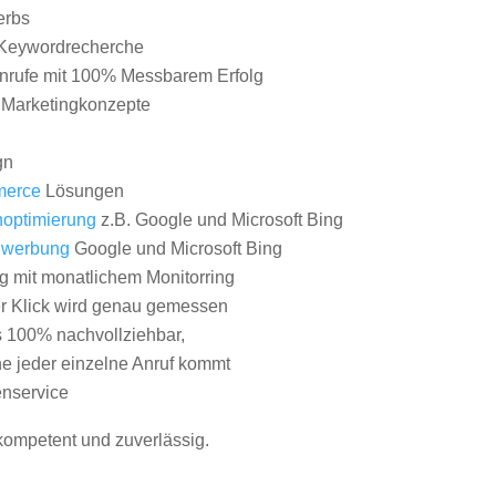
erbs
Keywordrecherche
nrufe mit 100% Messbarem Erfolg
e Marketingkonzepte
gn
erce
Lösungen
optimierung
z.B. Google und Microsoft Bing
nwerbung
Google und Microsoft Bing
g mit monatlichem Monitorring
er Klick wird genau gemessen
s 100% nachvollziehbar,
 jeder einzelne Anruf kommt
nservice
 kompetent und zuverlässig.