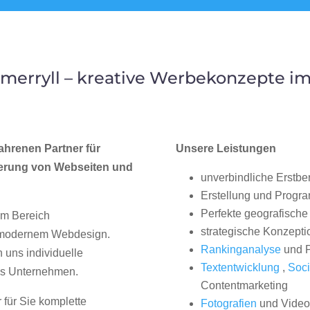
merryll – kreative Werbekonzepte i
ahrenen Partner für
Unsere Leistungen
erung von Webseiten und
unverbindliche Erstbe
Erstellung und Progr
Perfekte geografische 
im Bereich
strategische Konzepti
, modernem Webdesign.
Rankinganalyse
und P
uns individuelle
Textentwicklung
,
Soci
hes Unternehmen.
Contentmarketing
 für Sie komplette
Fotografien
und Videos