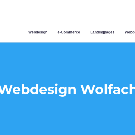
Webdesign
e-Commerce
Landingpages
Webde
Webdesign Wolfac