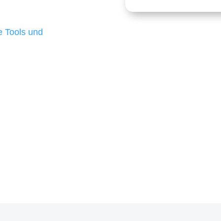
 die für ihr
d besten Ergebnisse
 Tools und
, um unsere Kunden in
m Projekt?