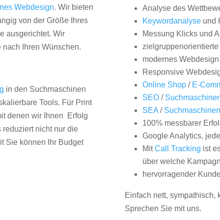
nes Webdesign
. Wir bieten
Analyse des Wettbew
hängig von der Größe Ihres
Keywordanalyse
und 
 ausgerichtet. Wir
Messung Klicks und A
zielgruppenorientiert
e nach Ihren Wünschen.
modernes Webdesign
Responsive Webdesi
Online Shop
/
E-Comm
ng
in den Suchmaschinen
SEO
/
Suchmaschinen
kalierbare Tools. Für Print
SEA
/
Suchmaschine
it denen wir Ihnen Erfolg
100% messbarer Erfol
duziert nicht nur die
Google Analytics, jed
it Sie können Ihr Budget
Mit
Call Tracking
ist e
über welche Kampagne
hervorragender Kunde
Einfach nett, sympathisch,
Sprechen Sie mit uns.