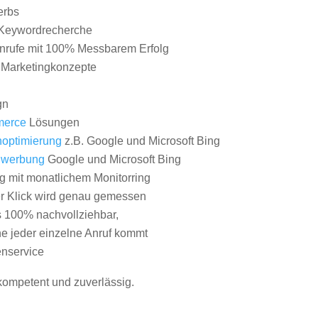
erbs
Keywordrecherche
nrufe mit 100% Messbarem Erfolg
e Marketingkonzepte
gn
erce
Lösungen
optimierung
z.B. Google und Microsoft Bing
nwerbung
Google und Microsoft Bing
g mit monatlichem Monitorring
er Klick wird genau gemessen
s 100% nachvollziehbar,
 jeder einzelne Anruf kommt
nservice
 kompetent und zuverlässig.