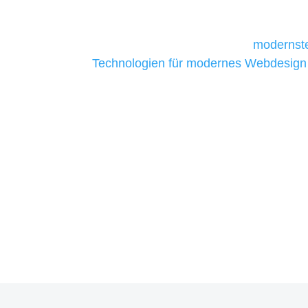
daher Tools und Technologien benötigen,
Unternehmen die kostengünstigsten un
liefern. Daher verwenden wir
modernste
Technologien für modernes Webdesign
allen Webprojekten zufriedenzustellen.
Sie haben Fragen zu Ihre
07121 / 9294977
info@merryll.de