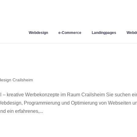
Webdesign
e-Commerce
Landingpages
Webde
esign Crailsheim
l – kreative Werbekonzepte im Raum Crailsheim Sie suchen e
r Webdesign, Programmierung und Optimierung von Webseiten u
d ein erfahrenes,...