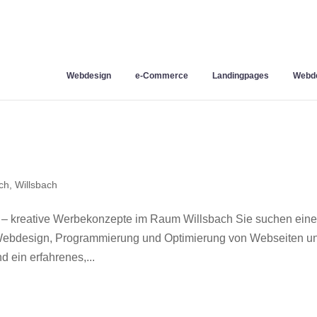
Webdesign
e-Commerce
Landingpages
Webde
ch
,
Willsbach
 – kreative Werbekonzepte im Raum Willsbach Sie suchen ein
r Webdesign, Programmierung und Optimierung von Webseiten u
 ein erfahrenes,...