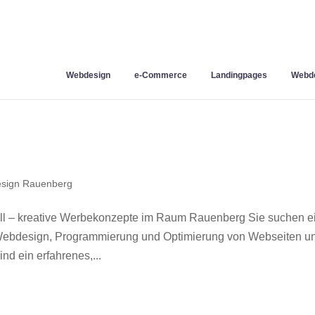
Webdesign
e-Commerce
Landingpages
Webde
sign Rauenberg
l – kreative Werbekonzepte im Raum Rauenberg Sie suchen e
r Webdesign, Programmierung und Optimierung von Webseiten u
d ein erfahrenes,...