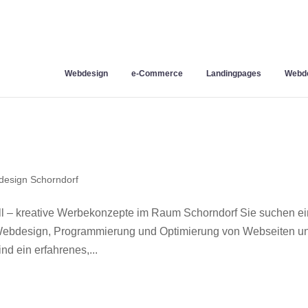
Webdesign
e-Commerce
Landingpages
Webde
esign Schorndorf
l – kreative Werbekonzepte im Raum Schorndorf Sie suchen e
r Webdesign, Programmierung und Optimierung von Webseiten u
d ein erfahrenes,...